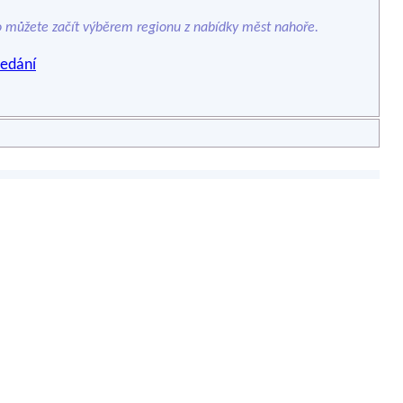
o můžete začít výběrem regionu z nabídky měst nahoře.
edání