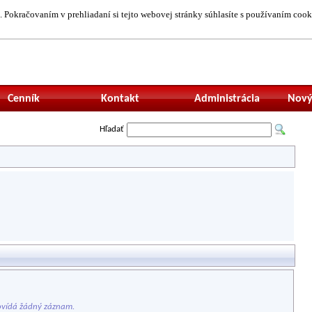
 Pokračovaním v prehliadaní si tejto webovej stránky súhlasíte s používaním cook
Neprihlásený uží
Cenník
Kontakt
Administrácia
Nový
Hľadať
vídá žádný záznam.