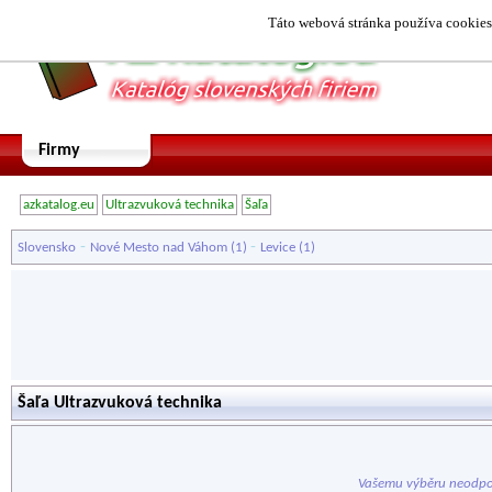
Táto webová stránka používa cookies.
Firmy
azkatalog.eu
Ultrazvuková technika
Šaľa
-
-
Slovensko
Nové Mesto nad Váhom
(1)
Levice
(1)
Šaľa Ultrazvuková technika
Vašemu výběru neodpo