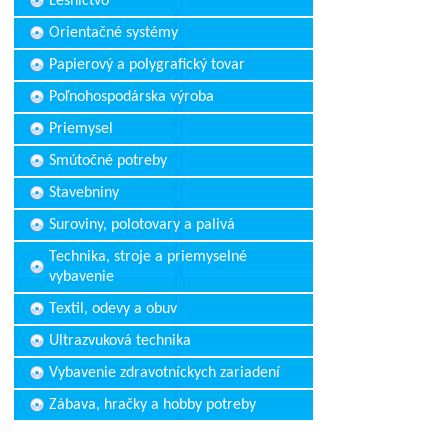
Lesníctvo
Orientačné systémy
Papierový a polygrafický tovar
Poľnohospodárska výroba
Priemysel
Smútočné potreby
Stavebniny
Suroviny, polotovary a palivá
Technika, stroje a priemyselné
vybavenie
Textil, odevy a obuv
Ultrazvuková technika
Vybavenie zdravotníckych zariadení
Zábava, hračky a hobby potreby