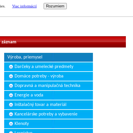
ies.
Viac informácií
vateľ
 záznam
Výroba, priemysel
Darčeky a umelecké predmety
Domáce potreby - výroba
Dopravná a manipulačná technika
Energie a voda
Inštalačný tovar a materiál
Kancelárske potreby a vybavenie
Klenoty