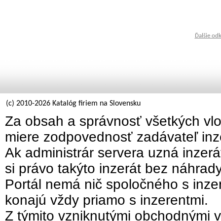
Ďalšie od
(c) 2010-2026 Katalóg firiem na Slovensku
Za obsah a správnosť všetkých vlo
miere zodpovednosť zadávateľ inz
Ak administrár servera uzná inzer
si právo takýto inzerát bez náhrad
Portál nemá nič spoločného s inzer
konajú vždy priamo s inzerentmi.
Z týmito vzniknutými obchodnými v