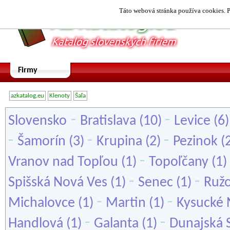
Táto webová stránka používa cookies. P
Firmy
azkatalog.eu
Klenoty
Šaľa
-
-
Slovensko
Bratislava
(10)
Levice
(6
-
-
-
Šamorín
(3)
Krupina
(2)
Pezinok
(
-
Vranov nad Topľou
(1)
Topoľčany
(1)
-
-
Spišská Nová Ves
(1)
Senec
(1)
Ruž
-
-
Michalovce
(1)
Martin
(1)
Kysucké
-
-
Handlová
(1)
Galanta
(1)
Dunajská 