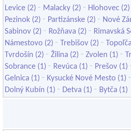
-
-
Levice
(2)
Malacky
(2)
Hlohovec
(2
-
-
Pezinok
(2)
Partizánske
(2)
Nové Z
-
-
Sabinov
(2)
Rožňava
(2)
Rimavská S
-
-
Námestovo
(2)
Trebišov
(2)
Topoľč
-
-
-
Tvrdošín
(2)
Žilina
(2)
Zvolen
(1)
T
-
-
Sobrance
(1)
Revúca
(1)
Prešov
(1)
-
Gelnica
(1)
Kysucké Nové Mesto
(1)
-
-
Dolný Kubín
(1)
Detva
(1)
Bytča
(1)