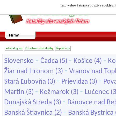
Táto webová stránka používa cookies. P
Firmy
azkatalog.eu
Pohotovostné služby
Topoľčany
-
-
-
Slovensko
Čadca
(5)
Košice
(4)
Ko
-
Žiar nad Hronom
(3)
Vranov nad Top
-
-
Stará Ľubovňa
(3)
Prievidza
(3)
Pova
-
-
Martin
(3)
Kežmarok
(3)
Lučenec
(
-
Dunajská Streda
(3)
Bánovce nad Be
-
Banská Štiavnica
(2)
Banská Bystrica