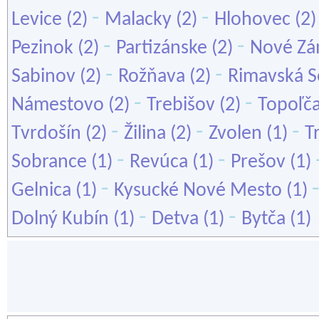
-
-
Levice
(2)
Malacky
(2)
Hlohovec
(2
-
-
Pezinok
(2)
Partizánske
(2)
Nové Z
-
-
Sabinov
(2)
Rožňava
(2)
Rimavská S
-
-
Námestovo
(2)
Trebišov
(2)
Topoľč
-
-
-
Tvrdošín
(2)
Žilina
(2)
Zvolen
(1)
T
-
-
Sobrance
(1)
Revúca
(1)
Prešov
(1)
-
Gelnica
(1)
Kysucké Nové Mesto
(1)
-
-
Dolný Kubín
(1)
Detva
(1)
Bytča
(1)