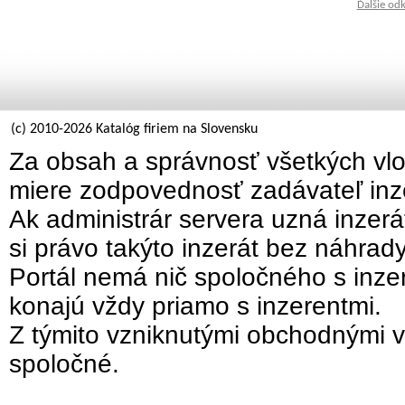
Ďalšie od
(c) 2010-2026 Katalóg firiem na Slovensku
Za obsah a správnosť všetkých vlo
miere zodpovednosť zadávateľ inz
Ak administrár servera uzná inzer
si právo takýto inzerát bez náhrad
Portál nemá nič spoločného s inzer
konajú vždy priamo s inzerentmi.
Z týmito vzniknutými obchodnými v
spoločné.