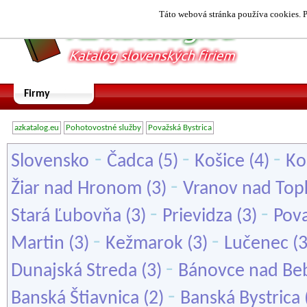
Táto webová stránka používa cookies. P
Firmy
azkatalog.eu
Pohotovostné služby
Považská Bystrica
-
-
-
Slovensko
Čadca
(5)
Košice
(4)
Ko
-
Žiar nad Hronom
(3)
Vranov nad Top
-
-
Stará Ľubovňa
(3)
Prievidza
(3)
Pova
-
-
Martin
(3)
Kežmarok
(3)
Lučenec
(
-
Dunajská Streda
(3)
Bánovce nad Be
-
Banská Štiavnica
(2)
Banská Bystrica