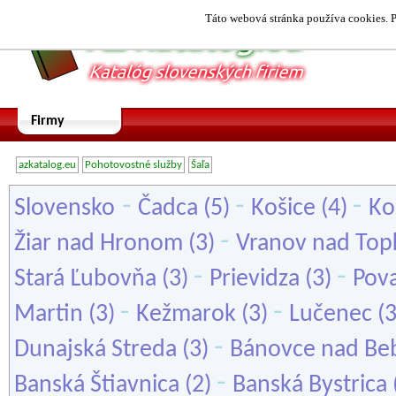
Táto webová stránka používa cookies. P
Firmy
azkatalog.eu
Pohotovostné služby
Šaľa
-
-
-
Slovensko
Čadca
(5)
Košice
(4)
Ko
-
Žiar nad Hronom
(3)
Vranov nad Top
-
-
Stará Ľubovňa
(3)
Prievidza
(3)
Pova
-
-
Martin
(3)
Kežmarok
(3)
Lučenec
(
-
Dunajská Streda
(3)
Bánovce nad Be
-
Banská Štiavnica
(2)
Banská Bystrica