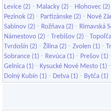
-
-
Levice
(2)
Malacky
(2)
Hlohovec
(2
-
-
Pezinok
(2)
Partizánske
(2)
Nové Z
-
-
Sabinov
(2)
Rožňava
(2)
Rimavská S
-
-
Námestovo
(2)
Trebišov
(2)
Topoľč
-
-
-
Tvrdošín
(2)
Žilina
(2)
Zvolen
(1)
T
-
-
Sobrance
(1)
Revúca
(1)
Prešov
(1)
-
Gelnica
(1)
Kysucké Nové Mesto
(1)
-
-
Dolný Kubín
(1)
Detva
(1)
Bytča
(1)