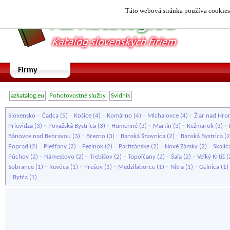
Táto webová stránka používa cookies.
Firmy
azkatalog.eu
Pohotovostné služby
Svidník
-
-
-
-
-
Slovensko
Čadca
(5)
Košice
(4)
Komárno
(4)
Michalovce
(4)
Žiar nad Hr
-
-
-
-
-
Prievidza
(3)
Považská Bystrica
(3)
Humenné
(3)
Martin
(3)
Kežmarok
(3)
-
-
-
Bánovce nad Bebravou
(3)
Brezno
(3)
Banská Štiavnica
(2)
Banská Bystrica
(2
-
-
-
-
-
Poprad
(2)
Piešťany
(2)
Pezinok
(2)
Partizánske
(2)
Nové Zámky
(2)
Skalic
-
-
-
-
-
Púchov
(2)
Námestovo
(2)
Trebišov
(2)
Topoľčany
(2)
Šaľa
(2)
Veľký Krtíš
(
-
-
-
-
-
Sobrance
(1)
Revúca
(1)
Prešov
(1)
Medzilaborce
(1)
Nitra
(1)
Gelnica
(1)
-
Bytča
(1)