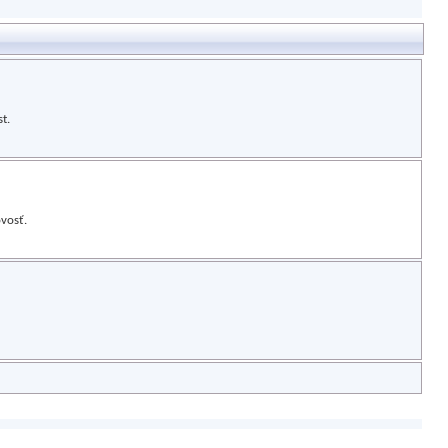
t.
vosť.