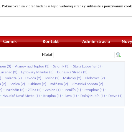
 Pokračovaním v prehliadaní si tejto webovej stránky súhlasíte s používaním cook
Neprihlásený uží
Cenník
Kontakt
Administrácia
Nový
Hľadať
-
-
-
-
onom
(3)
Vranov nad Topľou
(3)
Svidník
(3)
Stará Ľubovňa
(3)
-
-
-
Lučenec
(3)
Liptovský Mikuláš
(3)
Dunajská Streda
(3)
-
-
-
-
-
-
)
Galanta
(2)
Levoča
(2)
Levice
(2)
Malacky
(2)
Hlohovec
(2)
-
-
-
-
-
a
(2)
Senica
(2)
Sabinov
(2)
Rožňava
(2)
Rimavská Sobota
(2)
-
-
-
-
-
-
2)
Tvrdošín
(2)
Žilina
(2)
Zvolen
(1)
Trenčín
(1)
Stropkov
(1)
-
-
-
-
-
Kysucké Nové Mesto
(1)
Krupina
(1)
Ilava
(1)
Dolný Kubín
(1)
Detva
(1)