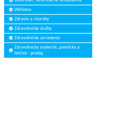
Veterinári, veterinárne ambulancie
Wellness
Zdravie a choroby
Zdravotnícke služby
Zdravotnícke zariadenia
Zdravotnícky materiál, pomôcky a
liečivá - predaj