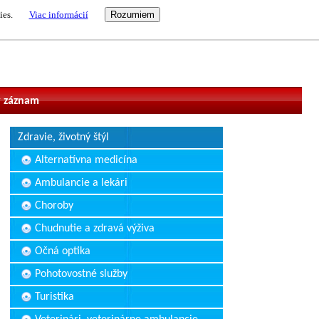
ies.
Viac informácií
vateľ
 záznam
Zdravie, životný štýl
Alternatívna medicína
Ambulancie a lekári
Choroby
Chudnutie a zdravá výživa
Očná optika
Pohotovostné služby
Turistika