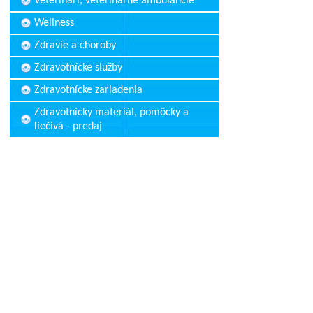
Veterinári, veterinárne ambulancie
Wellness
Zdravie a choroby
Zdravotnícke služby
Zdravotnícke zariadenia
Zdravotnícky materiál, pomôcky a
liečivá - predaj