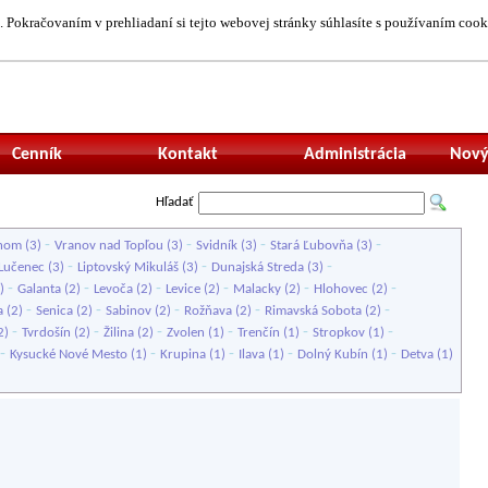
 Pokračovaním v prehliadaní si tejto webovej stránky súhlasíte s používaním cook
Neprihlásený uží
Cenník
Kontakt
Administrácia
Nový
Hľadať
-
-
-
-
onom
(3)
Vranov nad Topľou
(3)
Svidník
(3)
Stará Ľubovňa
(3)
-
-
-
Lučenec
(3)
Liptovský Mikuláš
(3)
Dunajská Streda
(3)
-
-
-
-
-
-
)
Galanta
(2)
Levoča
(2)
Levice
(2)
Malacky
(2)
Hlohovec
(2)
-
-
-
-
-
a
(2)
Senica
(2)
Sabinov
(2)
Rožňava
(2)
Rimavská Sobota
(2)
-
-
-
-
-
-
2)
Tvrdošín
(2)
Žilina
(2)
Zvolen
(1)
Trenčín
(1)
Stropkov
(1)
-
-
-
-
-
Kysucké Nové Mesto
(1)
Krupina
(1)
Ilava
(1)
Dolný Kubín
(1)
Detva
(1)