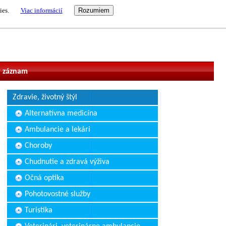
ies.
Viac informácií
vateľ
 záznam
Zdravie, životný štýl
Alternatívna medicína
Ambulancie a lekári
Choroby
Chudnutie a zdravá výživa
Očná optika
Pohotovostné služby
Turistika