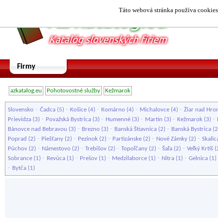
Táto webová stránka používa cookies.
Firmy
azkatalog.eu
Pohotovostné služby
Kežmarok
-
-
-
-
-
Slovensko
Čadca
(5)
Košice
(4)
Komárno
(4)
Michalovce
(4)
Žiar nad Hr
-
-
-
-
-
Prievidza
(3)
Považská Bystrica
(3)
Humenné
(3)
Martin
(3)
Kežmarok
(3)
-
-
-
Bánovce nad Bebravou
(3)
Brezno
(3)
Banská Štiavnica
(2)
Banská Bystrica
(2
-
-
-
-
-
Poprad
(2)
Piešťany
(2)
Pezinok
(2)
Partizánske
(2)
Nové Zámky
(2)
Skalic
-
-
-
-
-
Púchov
(2)
Námestovo
(2)
Trebišov
(2)
Topoľčany
(2)
Šaľa
(2)
Veľký Krtíš
(
-
-
-
-
-
Sobrance
(1)
Revúca
(1)
Prešov
(1)
Medzilaborce
(1)
Nitra
(1)
Gelnica
(1)
-
Bytča
(1)