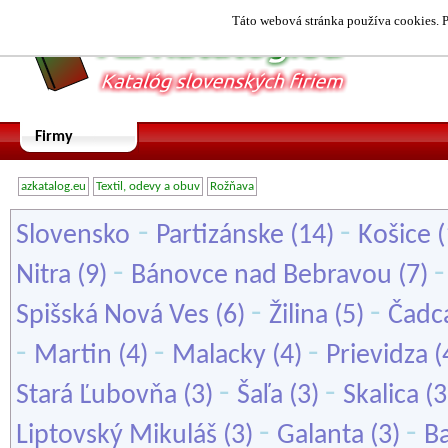
Táto webová stránka používa cookies. P
Firmy
azkatalog.eu
Textil, odevy a obuv
Rožňava
-
-
Slovensko
Partizánske
(14)
Košice
(
-
Nitra
(9)
Bánovce nad Bebravou
(7)
-
-
Spišská Nová Ves
(6)
Žilina
(5)
Čadc
-
-
-
Martin
(4)
Malacky
(4)
Prievidza
(
-
-
Stará Ľubovňa
(3)
Šaľa
(3)
Skalica
(3
-
-
Liptovský Mikuláš
(3)
Galanta
(3)
Ba