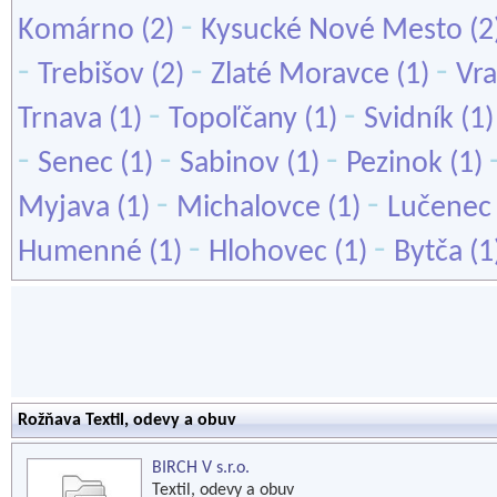
-
Komárno
(2)
Kysucké Nové Mesto
(2
-
-
-
Trebišov
(2)
Zlaté Moravce
(1)
Vr
-
-
Trnava
(1)
Topoľčany
(1)
Svidník
(1
-
-
-
Senec
(1)
Sabinov
(1)
Pezinok
(1)
-
-
Myjava
(1)
Michalovce
(1)
Lučenec
-
-
Humenné
(1)
Hlohovec
(1)
Bytča
(1
Rožňava Textil, odevy a obuv
BIRCH V s.r.o.
Textil, odevy a obuv