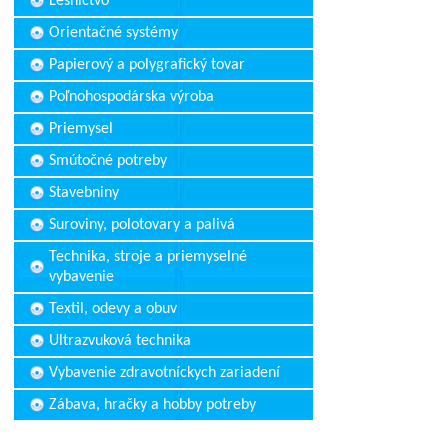
Lesníctvo
Orientačné systémy
Papierový a polygrafický tovar
Poľnohospodárska výroba
Priemysel
Smútočné potreby
Stavebniny
Suroviny, polotovary a palivá
Technika, stroje a priemyselné
vybavenie
Textil, odevy a obuv
Ultrazvuková technika
Vybavenie zdravotníckych zariadení
Zábava, hračky a hobby potreby