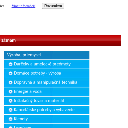
ies.
Viac informácií
vateľ
 záznam
Výroba, priemysel
Darčeky a umelecké predmety
Domáce potreby - výroba
Dopravná a manipulačná technika
Energie a voda
Inštalačný tovar a materiál
Kancelárske potreby a vybavenie
Klenoty