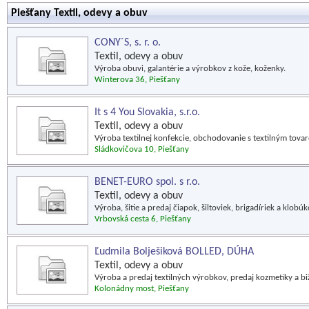
Piešťany Textil, odevy a obuv
CONY´S, s. r. o.
Textil, odevy a obuv
Výroba obuvi, galantérie a výrobkov z kože, koženky.
Winterova 36, Piešťany
It s 4 You Slovakia, s.r.o.
Textil, odevy a obuv
Výroba textilnej konfekcie, obchodovanie s textilným tova
Sládkovičova 10, Piešťany
BENET-EURO spol. s r.o.
Textil, odevy a obuv
Výroba, šitie a predaj čiapok, šiltoviek, brigadíriek a klobúk
Vrbovská cesta 6, Piešťany
Ľudmila Bolješiková BOLLED, DÚHA
Textil, odevy a obuv
Výroba a predaj textilných výrobkov, predaj kozmetiky a bi
Kolonádny most, Piešťany