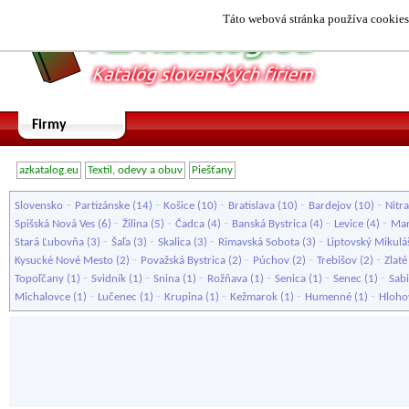
Táto webová stránka používa cookies.
Firmy
azkatalog.eu
Textil, odevy a obuv
Piešťany
-
-
-
-
-
Slovensko
Partizánske
(14)
Košice
(10)
Bratislava
(10)
Bardejov
(10)
Nitra
-
-
-
-
-
Spišská Nová Ves
(6)
Žilina
(5)
Čadca
(4)
Banská Bystrica
(4)
Levice
(4)
Mar
-
-
-
-
Stará Ľubovňa
(3)
Šaľa
(3)
Skalica
(3)
Rimavská Sobota
(3)
Liptovský Mikulá
-
-
-
-
Kysucké Nové Mesto
(2)
Považská Bystrica
(2)
Púchov
(2)
Trebišov
(2)
Zlat
-
-
-
-
-
-
Topoľčany
(1)
Svidník
(1)
Snina
(1)
Rožňava
(1)
Senica
(1)
Senec
(1)
Sab
-
-
-
-
-
Michalovce
(1)
Lučenec
(1)
Krupina
(1)
Kežmarok
(1)
Humenné
(1)
Hloho