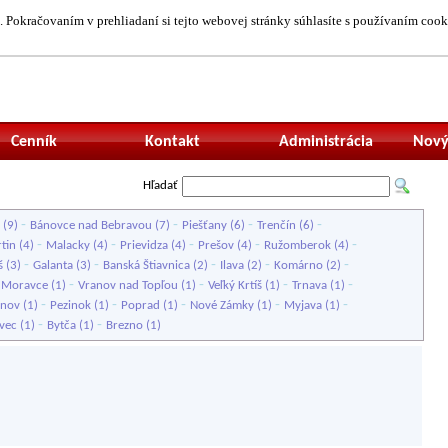
 Pokračovaním v prehliadaní si tejto webovej stránky súhlasíte s používaním cook
Neprihlásený uží
Cenník
Kontakt
Administrácia
Nový
Hľadať
-
-
-
-
(9)
Bánovce nad Bebravou
(7)
Piešťany
(6)
Trenčín
(6)
-
-
-
-
-
tin
(4)
Malacky
(4)
Prievidza
(4)
Prešov
(4)
Ružomberok
(4)
-
-
-
-
-
š
(3)
Galanta
(3)
Banská Štiavnica
(2)
Ilava
(2)
Komárno
(2)
-
-
-
-
é Moravce
(1)
Vranov nad Topľou
(1)
Veľký Krtíš
(1)
Trnava
(1)
-
-
-
-
-
inov
(1)
Pezinok
(1)
Poprad
(1)
Nové Zámky
(1)
Myjava
(1)
-
-
vec
(1)
Bytča
(1)
Brezno
(1)