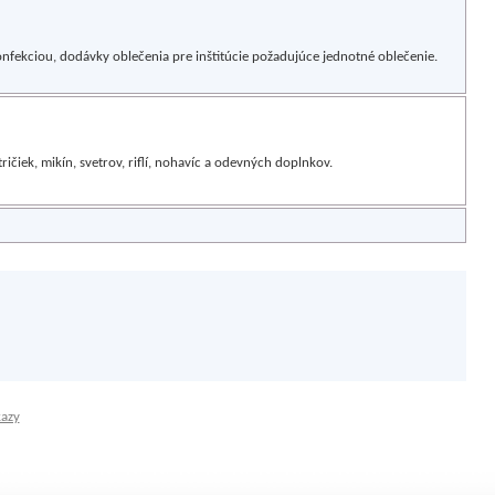
fekciou, dodávky oblečenia pre inštitúcie požadujúce jednotné oblečenie.
ičiek, mikín, svetrov, riflí, nohavíc a odevných doplnkov.
kazy