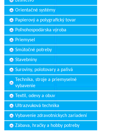
Lesníctvo
Orientačné systémy
Papierový a polygrafický tovar
Poľnohospodárska výroba
Priemysel
Smútočné potreby
Stavebniny
Suroviny, polotovary a palivá
Technika, stroje a priemyselné
vybavenie
Textil, odevy a obuv
Ultrazvuková technika
Vybavenie zdravotníckych zariadení
Zábava, hračky a hobby potreby