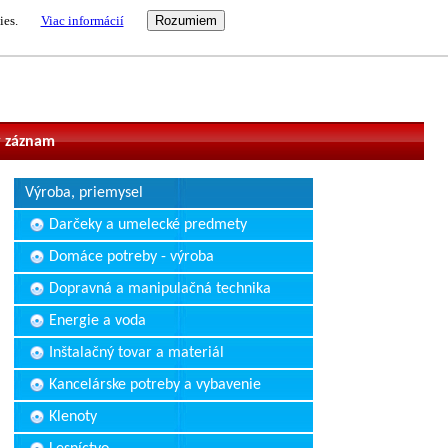
ies.
Viac informácií
vateľ
 záznam
Výroba, priemysel
Darčeky a umelecké predmety
Domáce potreby - výroba
Dopravná a manipulačná technika
Energie a voda
Inštalačný tovar a materiál
Kancelárske potreby a vybavenie
Klenoty