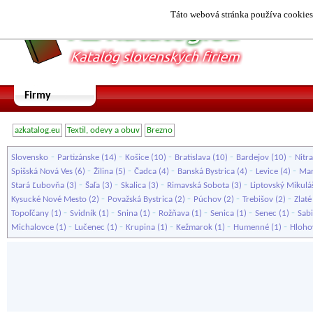
Táto webová stránka používa cookies.
Firmy
azkatalog.eu
Textil, odevy a obuv
Brezno
-
-
-
-
-
Slovensko
Partizánske
(14)
Košice
(10)
Bratislava
(10)
Bardejov
(10)
Nitra
-
-
-
-
-
Spišská Nová Ves
(6)
Žilina
(5)
Čadca
(4)
Banská Bystrica
(4)
Levice
(4)
Mar
-
-
-
-
Stará Ľubovňa
(3)
Šaľa
(3)
Skalica
(3)
Rimavská Sobota
(3)
Liptovský Mikulá
-
-
-
-
Kysucké Nové Mesto
(2)
Považská Bystrica
(2)
Púchov
(2)
Trebišov
(2)
Zlat
-
-
-
-
-
-
Topoľčany
(1)
Svidník
(1)
Snina
(1)
Rožňava
(1)
Senica
(1)
Senec
(1)
Sab
-
-
-
-
-
Michalovce
(1)
Lučenec
(1)
Krupina
(1)
Kežmarok
(1)
Humenné
(1)
Hloho