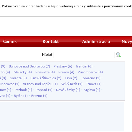
 Pokračovaním v prehliadaní si tejto webovej stránky súhlasíte s používaním cook
Neprihlásený uží
Cenník
Kontakt
Administrácia
Nový
Hľadať
-
-
-
-
(9)
Bánovce nad Bebravou
(7)
Piešťany
(6)
Trenčín
(6)
-
-
-
-
-
tin
(4)
Malacky
(4)
Prievidza
(4)
Prešov
(4)
Ružomberok
(4)
-
-
-
-
-
š
(3)
Galanta
(3)
Banská Štiavnica
(2)
Ilava
(2)
Komárno
(2)
-
-
-
-
é Moravce
(1)
Vranov nad Topľou
(1)
Veľký Krtíš
(1)
Trnava
(1)
-
-
-
-
-
inov
(1)
Pezinok
(1)
Poprad
(1)
Nové Zámky
(1)
Myjava
(1)
-
-
vec
(1)
Bytča
(1)
Brezno
(1)