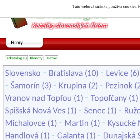
Táto webová stránka používa cookies. P
Firmy
azkatalog.eu
Klenoty
Brezno
-
-
Slovensko
Bratislava
(10)
Levice
(6
-
-
-
Šamorín
(3)
Krupina
(2)
Pezinok
(
-
Vranov nad Topľou
(1)
Topoľčany
(1)
-
-
Spišská Nová Ves
(1)
Senec
(1)
Ruž
-
-
Michalovce
(1)
Martin
(1)
Kysucké
-
-
Handlová
(1)
Galanta
(1)
Dunajská 