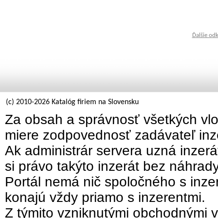
Ďalšie od
(c) 2010-2026 Katalóg firiem na Slovensku
Za obsah a správnosť všetkých vlo
miere zodpovednosť zadávateľ inz
Ak administrár servera uzná inzer
si právo takýto inzerát bez náhrad
Portál nemá nič spoločného s inzer
konajú vždy priamo s inzerentmi.
Z týmito vzniknutými obchodnými v