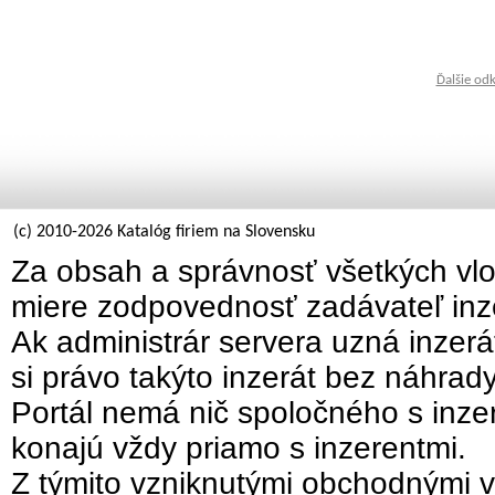
Ďalšie od
(c) 2010-2026 Katalóg firiem na Slovensku
Za obsah a správnosť všetkých vlo
miere zodpovednosť zadávateľ inz
Ak administrár servera uzná inzer
si právo takýto inzerát bez náhrad
Portál nemá nič spoločného s inzer
konajú vždy priamo s inzerentmi.
Z týmito vzniknutými obchodnými v