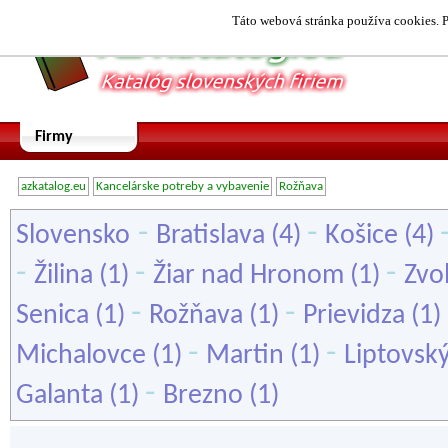
Táto webová stránka používa cookies. P
Firmy
azkatalog.eu
Kancelárske potreby a vybavenie
Rožňava
-
-
Slovensko
Bratislava
(4)
Košice
(4)
-
-
-
Žilina
(1)
Žiar nad Hronom
(1)
Zvo
-
-
Senica
(1)
Rožňava
(1)
Prievidza
(1)
-
-
Michalovce
(1)
Martin
(1)
Liptovsk
-
Galanta
(1)
Brezno
(1)