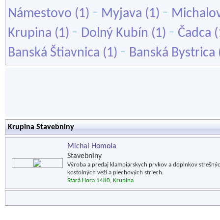
-
-
Námestovo
(1)
Myjava
(1)
Michalo
-
-
Krupina
(1)
Dolný Kubín
(1)
Čadca
(
-
Banská Štiavnica
(1)
Banská Bystrica
Krupina Stavebniny
Michal Homola
Stavebniny
Výroba a predaj klampiarskych prvkov a doplnkov strešných
kostolných veží a plechových striech.
Stará Hora 1480, Krupina