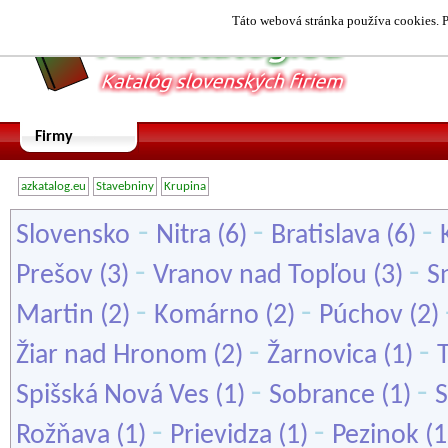
Táto webová stránka používa cookies. P
Firmy
azkatalog.eu
Stavebniny
Krupina
-
-
-
Slovensko
Nitra
(6)
Bratislava
(6)
-
-
Prešov
(3)
Vranov nad Topľou
(3)
S
-
-
Martin
(2)
Komárno
(2)
Púchov
(2)
-
-
Žiar nad Hronom
(2)
Žarnovica
(1)
-
-
Spišská Nová Ves
(1)
Sobrance
(1)
S
-
-
Rožňava
(1)
Prievidza
(1)
Pezinok
(1