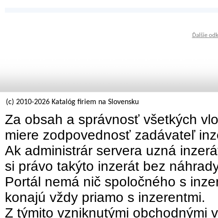
Ďalšie od
(c) 2010-2026 Katalóg firiem na Slovensku
Za obsah a správnosť všetkých vlo
miere zodpovednosť zadávateľ inz
Ak administrár servera uzná inzer
si právo takýto inzerát bez náhrad
Portál nemá nič spoločného s inzer
konajú vždy priamo s inzerentmi.
Z týmito vzniknutými obchodnými v