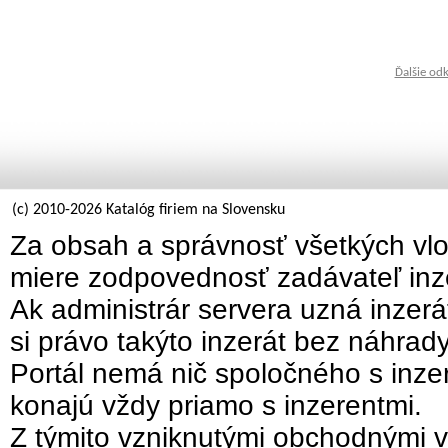
Ďalšie od
(c) 2010-2026 Katalóg firiem na Slovensku
Za obsah a správnosť všetkých vlo
miere zodpovednosť zadávateľ inz
Ak administrár servera uzná inzer
si právo takýto inzerát bez náhrad
Portál nemá nič spoločného s inzer
konajú vždy priamo s inzerentmi.
Z týmito vzniknutými obchodnými v