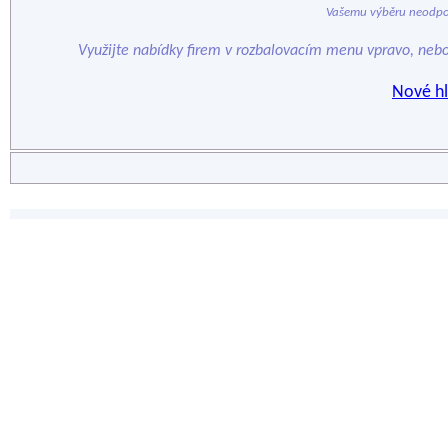
Vašemu výběru neodpo
Využijte nabídky firem v rozbalovacím menu vpravo, neb
Nové hl