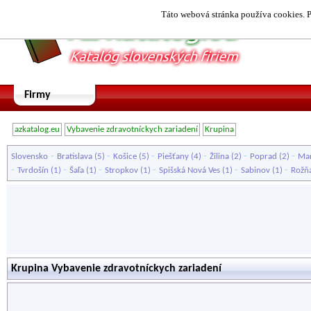
Táto webová stránka používa cookies. P
Firmy
azkatalog.eu
Vybavenie zdravotníckych zariadení
Krupina
-
-
-
-
-
-
Slovensko
Bratislava
(5)
Košice
(5)
Piešťany
(4)
Žilina
(2)
Poprad
(2)
Mar
-
-
-
-
-
-
Tvrdošín
(1)
Šaľa
(1)
Stropkov
(1)
Spišská Nová Ves
(1)
Sabinov
(1)
Rožň
Krupina Vybavenie zdravotníckych zariadení