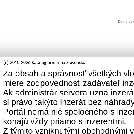
Ďalšie od
(c) 2010-2026 Katalóg firiem na Slovensku
Za obsah a správnosť všetkých vlo
miere zodpovednosť zadávateľ inz
Ak administrár servera uzná inzer
si právo takýto inzerát bez náhrad
Portál nemá nič spoločného s inzer
konajú vždy priamo s inzerentmi.
Z týmito vzniknutými obchodnými v