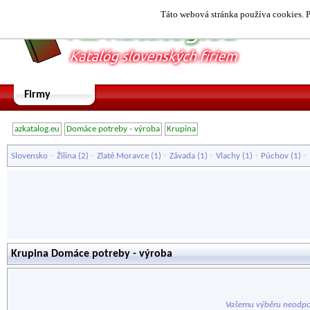
Táto webová stránka používa cookies. P
Firmy
azkatalog.eu
Domáce potreby - výroba
Krupina
-
-
-
-
-
-
Slovensko
Žilina
(2)
Zlaté Moravce
(1)
Závada
(1)
Vlachy
(1)
Púchov
(1)
Krupina Domáce potreby - výroba
Vašemu výběru neodpo