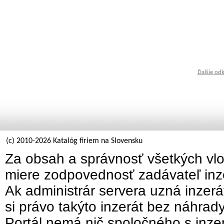
Ďalšie od
(c) 2010-2026 Katalóg firiem na Slovensku
Za obsah a správnosť všetkých vlo
miere zodpovednosť zadávateľ inz
Ak administrár servera uzná inzer
si právo takýto inzerát bez náhrad
Portál nemá nič spoločného s inzer