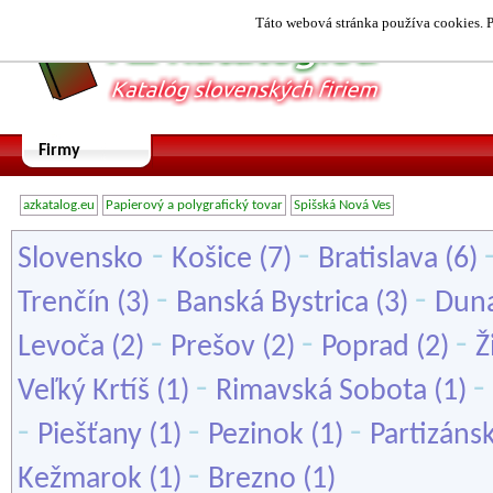
Táto webová stránka používa cookies. P
Firmy
azkatalog.eu
Papierový a polygrafický tovar
Spišská Nová Ves
-
-
Slovensko
Košice
(7)
Bratislava
(6)
-
-
Trenčín
(3)
Banská Bystrica
(3)
Duna
-
-
-
Levoča
(2)
Prešov
(2)
Poprad
(2)
Ž
-
-
Veľký Krtíš
(1)
Rimavská Sobota
(1)
-
-
-
Piešťany
(1)
Pezinok
(1)
Partizáns
-
Kežmarok
(1)
Brezno
(1)