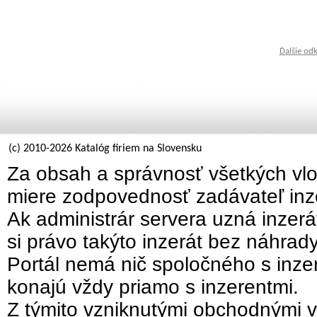
Ďalšie od
(c) 2010-2026 Katalóg firiem na Slovensku
Za obsah a správnosť všetkých vlo
miere zodpovednosť zadávateľ inz
Ak administrár servera uzná inzer
si právo takýto inzerát bez náhrad
Portál nemá nič spoločného s inzer
konajú vždy priamo s inzerentmi.
Z týmito vzniknutými obchodnými v