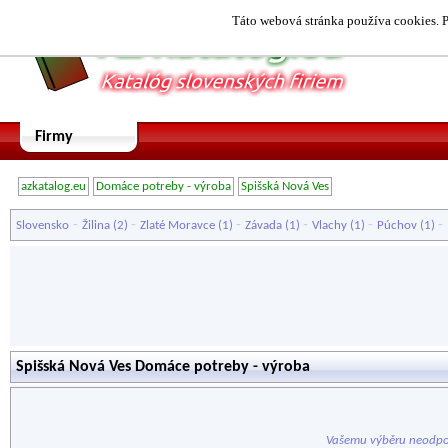
Táto webová stránka používa cookies. P
Firmy
azkatalog.eu
Domáce potreby - výroba
Spišská Nová Ves
-
-
-
-
-
-
Slovensko
Žilina
(2)
Zlaté Moravce
(1)
Závada
(1)
Vlachy
(1)
Púchov
(1)
Spišská Nová Ves Domáce potreby - výroba
Vašemu výběru neodpo