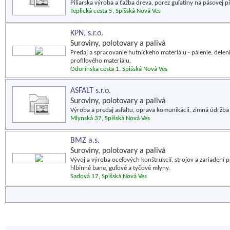
Piliarska výroba a ťažba dreva, porez guľatiny na pásovej pí
Teplická cesta 5, Spišská Nová Ves
KPN, s.r.o.
Suroviny, polotovary a palivá
Predaj a spracovanie hutníckeho materiálu - pálenie, dele
profilového materiálu.
Odorínska cesta 1, Spišská Nová Ves
ASFALT s.r.o.
Suroviny, polotovary a palivá
Výroba a predaj asfaltu, oprava komunikácii, zimná údržba 
Mlynská 37, Spišská Nová Ves
BMZ a.s.
Suroviny, polotovary a palivá
Vývoj a výroba oceľových konštrukcií, strojov a zariadení 
hlbinné bane, guľové a tyčové mlyny.
Sadová 17, Spišská Nová Ves