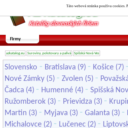
Táto webová stránka používa cookies. P
Firmy
azkatalog.eu
Suroviny, polotovary a palivá
Spišská Nová Ves
-
-
Slovensko
Bratislava
(9)
Košice
(7)
-
-
Nové Zámky
(5)
Zvolen
(5)
Považská
-
-
Čadca
(4)
Humenné
(4)
Spišská No
-
-
Ružomberok
(3)
Prievidza
(3)
Krupi
-
-
-
Martin
(3)
Myjava
(3)
Galanta
(3)
-
-
Michalovce
(2)
Lučenec
(2)
Liptovs