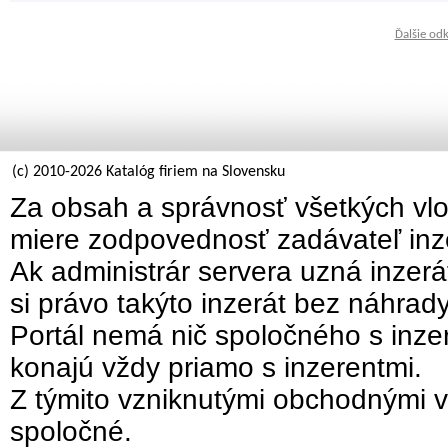
Ďalšie od
(c) 2010-2026 Katalóg firiem na Slovensku
Za obsah a správnosť všetkých vlo
miere zodpovednosť zadávateľ inz
Ak administrár servera uzná inzer
si právo takýto inzerát bez náhrad
Portál nemá nič spoločného s inzer
konajú vždy priamo s inzerentmi.
Z týmito vzniknutými obchodnými v
spoločné.