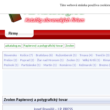
Táto webová stránka používa cookies.
Firmy
azkatalog.eu
Papierový a polygrafický tovar
Zvolen
-
-
-
-
-
Slovensko
Košice
(7)
Bratislava
(6)
Ružomberok
(5)
Trnava
(4)
Trenčín
(3
-
-
-
-
-
Prešov
(2)
Poprad
(2)
Žiar nad Hronom
(1)
Zvolen
(1)
Veľký Krtíš
(1)
Rima
-
-
-
-
-
Pezinok
(1)
Partizánske
(1)
Martin
(1)
Komárno
(1)
Kežmarok
(1)
Brezno
(
Zvolen Papierový a polygrafický tovar
Jozef Pospíšil - J.P. PRESS