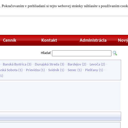
 Pokračovaním v prehliadaní si tejto webovej stránky súhlasíte s používaním cook
Neprihlásený uží
Cenník
Kontakt
Administrácia
Nový
Hľadať
-
-
-
-
-
)
Banská Bystrica
(3)
Dunajská Streda
(3)
Bardejov
(2)
Levoča
(2)
-
-
-
-
-
vská Sobota
(1)
Prievidza
(1)
Svidník
(1)
Senec
(1)
Piešťany
(1)
1)