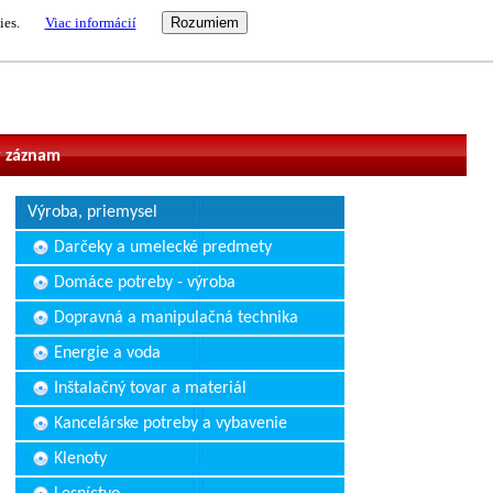
ies.
Viac informácií
vateľ
 záznam
Výroba, priemysel
Darčeky a umelecké predmety
Domáce potreby - výroba
Dopravná a manipulačná technika
Energie a voda
Inštalačný tovar a materiál
Kancelárske potreby a vybavenie
Klenoty