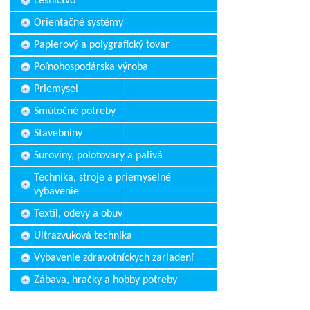
Lesníctvo
Orientačné systémy
Papierový a polygrafický tovar
Poľnohospodárska výroba
Priemysel
Smútočné potreby
Stavebniny
Suroviny, polotovary a palivá
Technika, stroje a priemyselné
vybavenie
Textil, odevy a obuv
Ultrazvuková technika
Vybavenie zdravotníckych zariadení
Zábava, hračky a hobby potreby