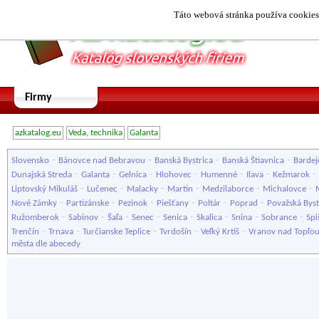
Táto webová stránka používa cookies.
Firmy
azkatalog.eu
Veda, technika
Galanta
-
-
-
-
Slovensko
Bánovce nad Bebravou
Banská Bystrica
Banská Štiavnica
Bardej
-
-
-
-
-
-
-
Dunajská Streda
Galanta
Gelnica
Hlohovec
Humenné
Ilava
Kežmarok
-
-
-
-
-
-
Liptovský Mikuláš
Lučenec
Malacky
Martin
Medzilaborce
Michalovce
-
-
-
-
-
-
Nové Zámky
Partizánske
Pezinok
Piešťany
Poltár
Poprad
Považská Byst
-
-
-
-
-
-
-
-
Ružomberok
Sabinov
Šaľa
Senec
Senica
Skalica
Snina
Sobrance
Spi
-
-
-
-
-
Trenčín
Trnava
Turčianske Teplice
Tvrdošín
Veľký Krtíš
Vranov nad Topľo
města dle abecedy