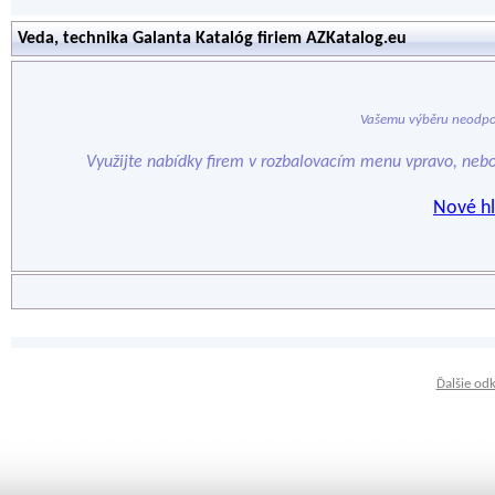
Veda, technika Galanta Katalóg firiem AZKatalog.eu
Vašemu výběru neodpo
Využijte nabídky firem v rozbalovacím menu vpravo, neb
Nové hl
Ďalšie od