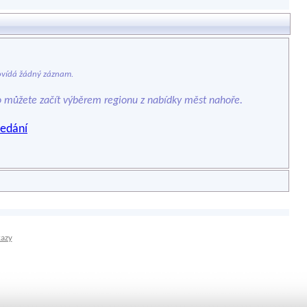
vídá žádný záznam.
o můžete začít výběrem regionu z nabídky měst nahoře.
edání
kazy