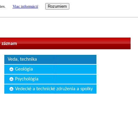
ies.
Viac informácií
vateľ
 záznam
Veda, technika
Geológia
Psychológia
Vedecké a technické združenia a spolky