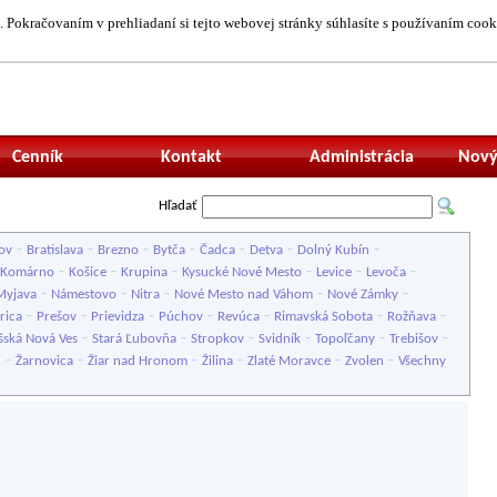
 Pokračovaním v prehliadaní si tejto webovej stránky súhlasíte s používaním cook
Neprihlásený uží
Cenník
Kontakt
Administrácia
Nový
Hľadať
-
-
-
-
-
-
-
ov
Bratislava
Brezno
Bytča
Čadca
Detva
Dolný Kubín
-
-
-
-
-
-
Komárno
Košice
Krupina
Kysucké Nové Mesto
Levice
Levoča
-
-
-
-
-
Myjava
Námestovo
Nitra
Nové Mesto nad Váhom
Nové Zámky
-
-
-
-
-
-
-
rica
Prešov
Prievidza
Púchov
Revúca
Rimavská Sobota
Rožňava
-
-
-
-
-
-
šská Nová Ves
Stará Ľubovňa
Stropkov
Svidník
Topoľčany
Trebišov
-
-
-
-
-
-
u
Žarnovica
Žiar nad Hronom
Žilina
Zlaté Moravce
Zvolen
Všechny