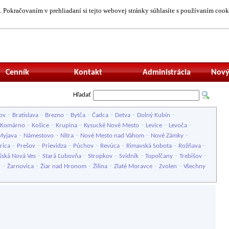
 Pokračovaním v prehliadaní si tejto webovej stránky súhlasíte s používaním cook
Neprihlásený uží
Cenník
Kontakt
Administrácia
Nový
Hľadať
-
-
-
-
-
-
-
ov
Bratislava
Brezno
Bytča
Čadca
Detva
Dolný Kubín
-
-
-
-
-
-
Komárno
Košice
Krupina
Kysucké Nové Mesto
Levice
Levoča
-
-
-
-
-
Myjava
Námestovo
Nitra
Nové Mesto nad Váhom
Nové Zámky
-
-
-
-
-
-
-
rica
Prešov
Prievidza
Púchov
Revúca
Rimavská Sobota
Rožňava
-
-
-
-
-
-
šská Nová Ves
Stará Ľubovňa
Stropkov
Svidník
Topoľčany
Trebišov
-
-
-
-
-
-
u
Žarnovica
Žiar nad Hronom
Žilina
Zlaté Moravce
Zvolen
Všechny