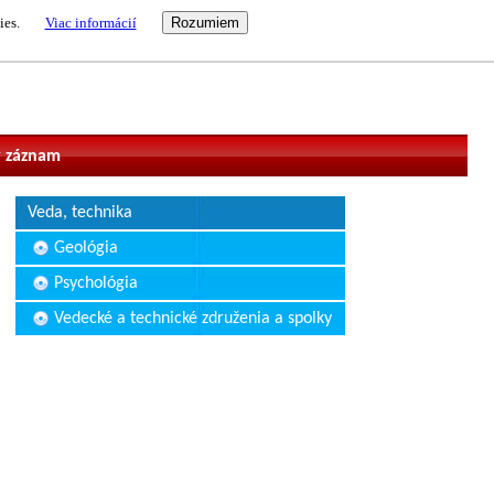
ies.
Viac informácií
vateľ
 záznam
Veda, technika
Geológia
Psychológia
Vedecké a technické združenia a spolky