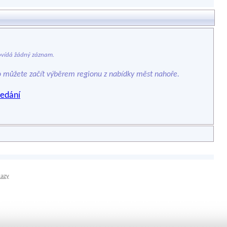
vídá žádný záznam.
o můžete začít výběrem regionu z nabídky měst nahoře.
edání
kazy