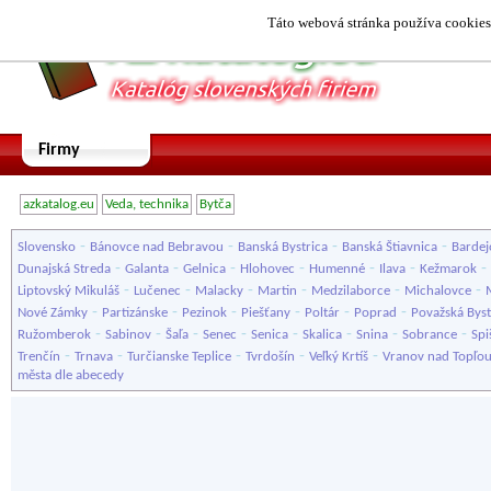
Táto webová stránka používa cookies.
Firmy
azkatalog.eu
Veda, technika
Bytča
-
-
-
-
Slovensko
Bánovce nad Bebravou
Banská Bystrica
Banská Štiavnica
Bardej
-
-
-
-
-
-
-
Dunajská Streda
Galanta
Gelnica
Hlohovec
Humenné
Ilava
Kežmarok
-
-
-
-
-
-
Liptovský Mikuláš
Lučenec
Malacky
Martin
Medzilaborce
Michalovce
-
-
-
-
-
-
Nové Zámky
Partizánske
Pezinok
Piešťany
Poltár
Poprad
Považská Byst
-
-
-
-
-
-
-
-
Ružomberok
Sabinov
Šaľa
Senec
Senica
Skalica
Snina
Sobrance
Spi
-
-
-
-
-
Trenčín
Trnava
Turčianske Teplice
Tvrdošín
Veľký Krtíš
Vranov nad Topľo
města dle abecedy