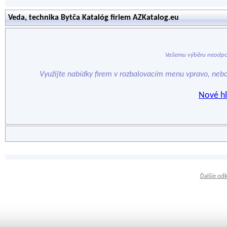
Veda, technika Bytča Katalóg firiem AZKatalog.eu
Vašemu výběru neodpo
Využijte nabídky firem v rozbalovacím menu vpravo, neb
Nové hl
Ďalšie od