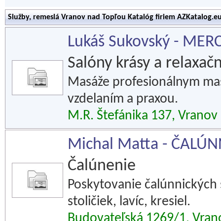
Služby, remeslá Vranov nad Topľou Katalóg firiem AZKatalog.e
Lukáš Sukovský - MERC
Salóny krásy a relaxač
Masáže profesionálnym m
vzdelaním a praxou.
M.R. Štefánika 137, Vranov
Michal Matta - ČALÚ
Čalúnenie
Poskytovanie čalúnnických s
stoličiek, lavíc, kresiel.
Budovateľská 1269/1, Vran