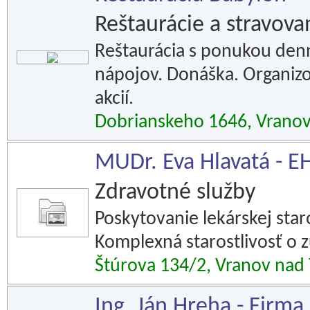
Reštaurácie a stravova
Reštaurácia s ponukou den
nápojov. Donáška. Organiz
akcií.
Dobrianskeho 1646, Vranov
MUDr. Eva Hlavatá - EH
Zdravotné služby
Poskytovanie lekárskej star
Komplexná starostlivosť o 
Štúrova 134/2, Vranov nad
Ing. Ján Hreha - Firm