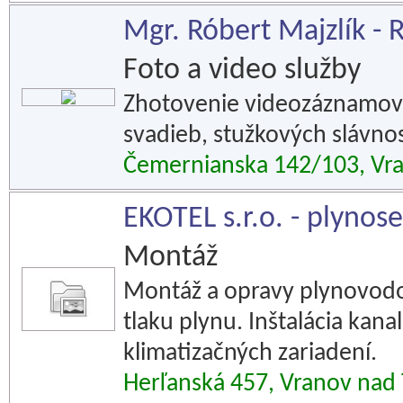
Mgr. Róbert Majzlík -
Foto a video služby
Zhotovenie videozáznamov 
svadieb, stužkových slávnos
Čemernianska 142/103, Vr
EKOTEL s.r.o. - plynose
Montáž
Montáž a opravy plynovodov
tlaku plynu. Inštalácia kan
klimatizačných zariadení.
Herľanská 457, Vranov nad