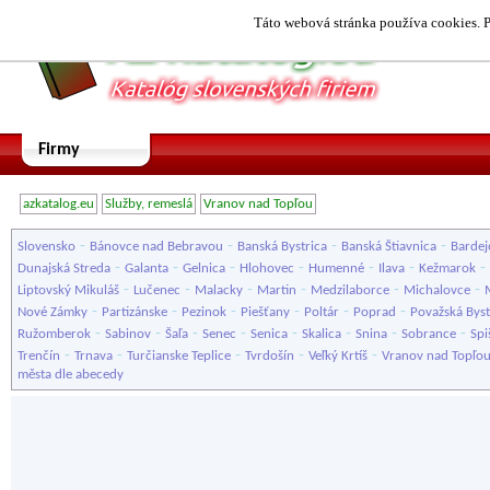
Táto webová stránka používa cookies. P
Firmy
azkatalog.eu
Služby, remeslá
Vranov nad Topľou
-
-
-
-
Slovensko
Bánovce nad Bebravou
Banská Bystrica
Banská Štiavnica
Bardej
-
-
-
-
-
-
-
Dunajská Streda
Galanta
Gelnica
Hlohovec
Humenné
Ilava
Kežmarok
-
-
-
-
-
-
Liptovský Mikuláš
Lučenec
Malacky
Martin
Medzilaborce
Michalovce
-
-
-
-
-
-
Nové Zámky
Partizánske
Pezinok
Piešťany
Poltár
Poprad
Považská Byst
-
-
-
-
-
-
-
-
Ružomberok
Sabinov
Šaľa
Senec
Senica
Skalica
Snina
Sobrance
Spi
-
-
-
-
-
Trenčín
Trnava
Turčianske Teplice
Tvrdošín
Veľký Krtíš
Vranov nad Topľo
města dle abecedy