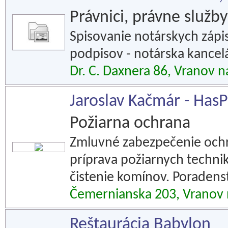
Právnici, právne služby
Spisovanie notárskych záp
podpisov - notárska kancelá
Dr. C. Daxnera 86, Vranov 
Jaroslav Kačmár - Has
Požiarna ochrana
Zmluvné zabezpečenie ochr
príprava požiarnych technik
čistenie komínov. Poradenst
Čemernianska 203, Vranov
Reštaurácia Babylon