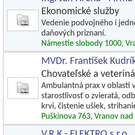
Ekonomické služby
Vedenie podvojného i jedn
daňových priznaní.
Námestie slobody 1000, Vr
MVDr. František Kudrí
Chovateľské a veteriná
Ambulantná prax v oblasti v
starostlivosť o zvieratá, o
krvi, čistenie ušiek, strih
Puškinova 763, Vranov nad
V.R.K.- ELEKTRO s.r.o.