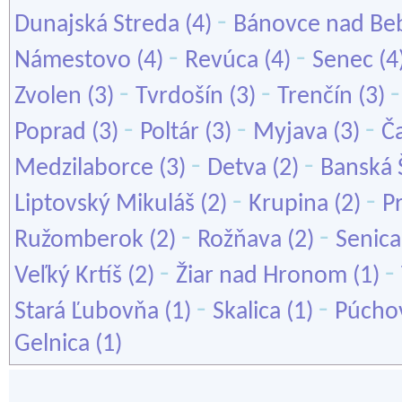
-
Dunajská Streda
(4)
Bánovce nad Be
-
-
Námestovo
(4)
Revúca
(4)
Senec
(4
-
-
Zvolen
(3)
Tvrdošín
(3)
Trenčín
(3)
-
-
-
Poprad
(3)
Poltár
(3)
Myjava
(3)
Č
-
-
Medzilaborce
(3)
Detva
(2)
Banská 
-
-
Liptovský Mikuláš
(2)
Krupina
(2)
P
-
-
Ružomberok
(2)
Rožňava
(2)
Senica
-
-
Veľký Krtíš
(2)
Žiar nad Hronom
(1)
-
-
Stará Ľubovňa
(1)
Skalica
(1)
Púcho
Gelnica
(1)