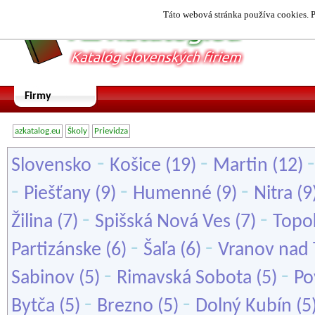
Táto webová stránka používa cookies. P
Firmy
azkatalog.eu
Školy
Prievidza
-
-
Slovensko
Košice
(19)
Martin
(12)
-
-
-
Piešťany
(9)
Humenné
(9)
Nitra
(9
-
-
Žilina
(7)
Spišská Nová Ves
(7)
Topo
-
-
Partizánske
(6)
Šaľa
(6)
Vranov nad
-
-
Sabinov
(5)
Rimavská Sobota
(5)
Po
-
-
Bytča
(5)
Brezno
(5)
Dolný Kubín
(5