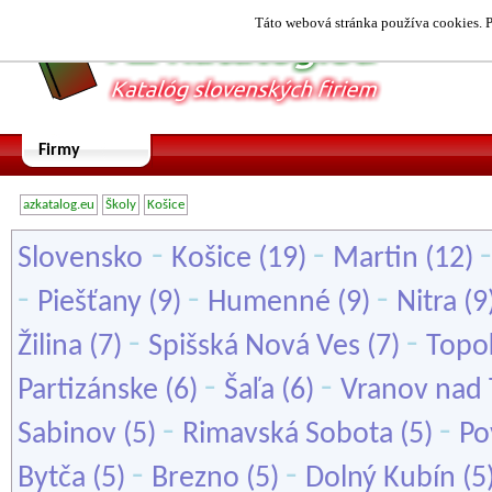
Táto webová stránka používa cookies. P
Firmy
azkatalog.eu
Školy
Košice
-
-
Slovensko
Košice
(19)
Martin
(12)
-
-
-
Piešťany
(9)
Humenné
(9)
Nitra
(9
-
-
Žilina
(7)
Spišská Nová Ves
(7)
Topo
-
-
Partizánske
(6)
Šaľa
(6)
Vranov nad
-
-
Sabinov
(5)
Rimavská Sobota
(5)
Po
-
-
Bytča
(5)
Brezno
(5)
Dolný Kubín
(5