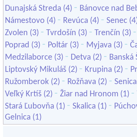
-
Dunajská Streda
(4)
Bánovce nad Be
-
-
Námestovo
(4)
Revúca
(4)
Senec
(4
-
-
Zvolen
(3)
Tvrdošín
(3)
Trenčín
(3)
-
-
-
Poprad
(3)
Poltár
(3)
Myjava
(3)
Č
-
-
Medzilaborce
(3)
Detva
(2)
Banská 
-
-
Liptovský Mikuláš
(2)
Krupina
(2)
P
-
-
Ružomberok
(2)
Rožňava
(2)
Senica
-
-
Veľký Krtíš
(2)
Žiar nad Hronom
(1)
-
-
Stará Ľubovňa
(1)
Skalica
(1)
Púcho
Gelnica
(1)