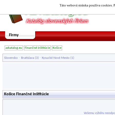
Táto webová stránka používa cookies. P
Firmy
azkatalog.eu
Finančné inštitúcie
Košice
-
-
Slovensko
Bratislava
(3)
Kysucké Nové Mesto
(1)
Košice Finančné inštitúcie
Vašemu výběru neodpo