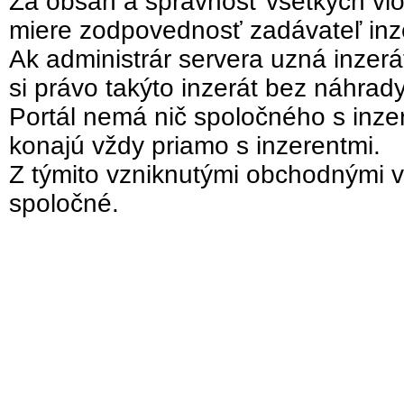
Za obsah a správnosť všetkých vlo
miere zodpovednosť zadávateľ inz
Ak administrár servera uzná inzer
si právo takýto inzerát bez náhrad
Portál nemá nič spoločného s inzer
konajú vždy priamo s inzerentmi.
Z týmito vzniknutými obchodnými v
spoločné.