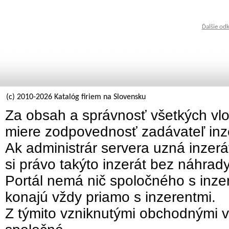
Ďalšie od
(c) 2010-2026 Katalóg firiem na Slovensku
Za obsah a správnosť všetkých vlo
miere zodpovednosť zadávateľ inz
Ak administrár servera uzná inzer
si právo takýto inzerát bez náhrad
Portál nemá nič spoločného s inzer
konajú vždy priamo s inzerentmi.
Z týmito vzniknutými obchodnými v