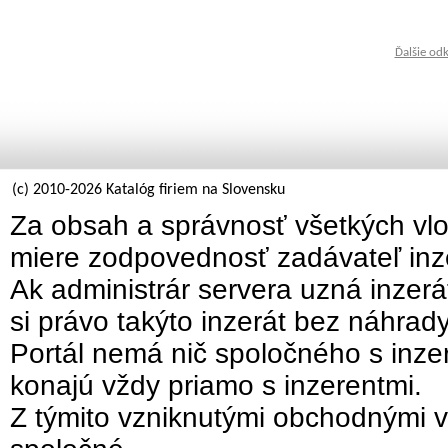
Ďalšie od
(c) 2010-2026 Katalóg firiem na Slovensku
Za obsah a správnosť všetkých vlo
miere zodpovednosť zadávateľ inz
Ak administrár servera uzná inzer
si právo takýto inzerát bez náhrad
Portál nemá nič spoločného s inzer
konajú vždy priamo s inzerentmi.
Z týmito vzniknutými obchodnými v