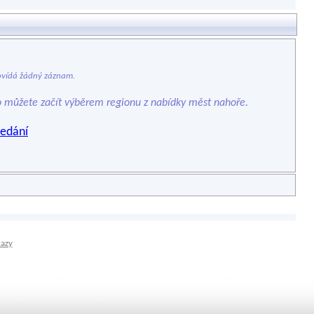
vídá žádný záznam.
o můžete začít výběrem regionu z nabídky měst nahoře.
edání
kazy