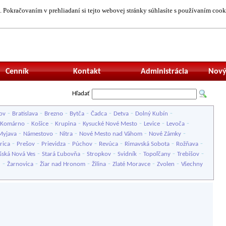
 Pokračovaním v prehliadaní si tejto webovej stránky súhlasíte s používaním cook
Neprihlásený uží
Cenník
Kontakt
Administrácia
Nový
Hľadať
-
-
-
-
-
-
-
ov
Bratislava
Brezno
Bytča
Čadca
Detva
Dolný Kubín
-
-
-
-
-
-
Komárno
Košice
Krupina
Kysucké Nové Mesto
Levice
Levoča
-
-
-
-
-
Myjava
Námestovo
Nitra
Nové Mesto nad Váhom
Nové Zámky
-
-
-
-
-
-
-
rica
Prešov
Prievidza
Púchov
Revúca
Rimavská Sobota
Rožňava
-
-
-
-
-
-
šská Nová Ves
Stará Ľubovňa
Stropkov
Svidník
Topoľčany
Trebišov
-
-
-
-
-
-
u
Žarnovica
Žiar nad Hronom
Žilina
Zlaté Moravce
Zvolen
Všechny