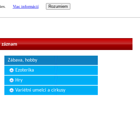
ies.
Viac informácií
vateľ
 záznam
Zábava, hobby
Ezoterika
Hry
Variétni umelci a cirkusy