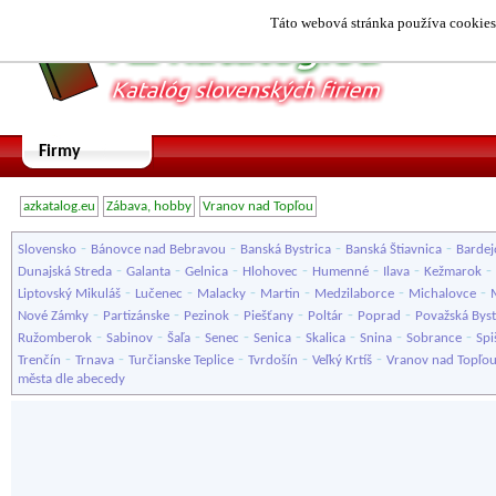
Táto webová stránka používa cookies.
Firmy
azkatalog.eu
Zábava, hobby
Vranov nad Topľou
-
-
-
-
Slovensko
Bánovce nad Bebravou
Banská Bystrica
Banská Štiavnica
Bardej
-
-
-
-
-
-
-
Dunajská Streda
Galanta
Gelnica
Hlohovec
Humenné
Ilava
Kežmarok
-
-
-
-
-
-
Liptovský Mikuláš
Lučenec
Malacky
Martin
Medzilaborce
Michalovce
-
-
-
-
-
-
Nové Zámky
Partizánske
Pezinok
Piešťany
Poltár
Poprad
Považská Byst
-
-
-
-
-
-
-
-
Ružomberok
Sabinov
Šaľa
Senec
Senica
Skalica
Snina
Sobrance
Spi
-
-
-
-
-
Trenčín
Trnava
Turčianske Teplice
Tvrdošín
Veľký Krtíš
Vranov nad Topľo
města dle abecedy