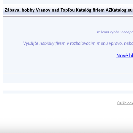
Zábava, hobby Vranov nad Topľou Katalóg firiem AZKatalog.eu
Vašemu výběru neodpo
Využijte nabídky firem v rozbalovacím menu vpravo, neb
Nové hl
Ďalšie od