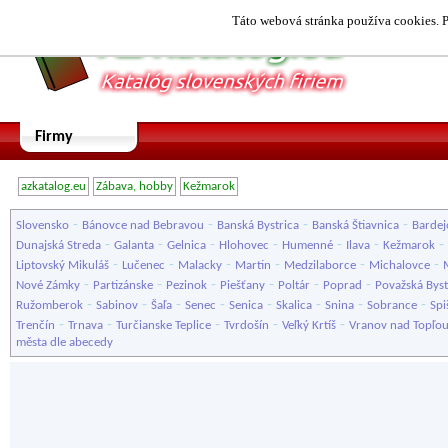
Táto webová stránka používa cookies. P
Firmy
azkatalog.eu
Zábava, hobby
Kežmarok
-
-
-
-
Slovensko
Bánovce nad Bebravou
Banská Bystrica
Banská Štiavnica
Bardej
-
-
-
-
-
-
-
Dunajská Streda
Galanta
Gelnica
Hlohovec
Humenné
Ilava
Kežmarok
-
-
-
-
-
-
Liptovský Mikuláš
Lučenec
Malacky
Martin
Medzilaborce
Michalovce
-
-
-
-
-
-
Nové Zámky
Partizánske
Pezinok
Piešťany
Poltár
Poprad
Považská Byst
-
-
-
-
-
-
-
-
Ružomberok
Sabinov
Šaľa
Senec
Senica
Skalica
Snina
Sobrance
Spi
-
-
-
-
-
Trenčín
Trnava
Turčianske Teplice
Tvrdošín
Veľký Krtíš
Vranov nad Topľo
města dle abecedy