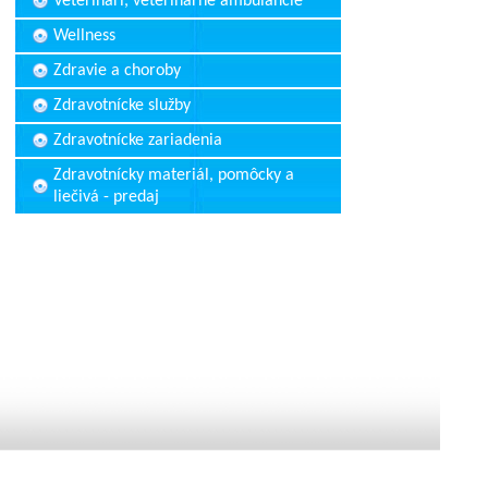
Veterinári, veterinárne ambulancie
Wellness
Zdravie a choroby
Zdravotnícke služby
Zdravotnícke zariadenia
Zdravotnícky materiál, pomôcky a
liečivá - predaj