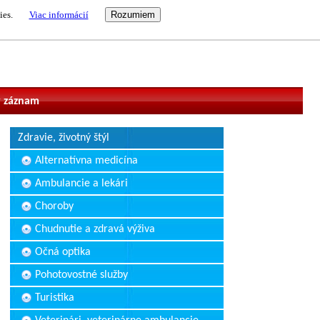
ies.
Viac informácií
vateľ
 záznam
Zdravie, životný štýl
Alternatívna medicína
Ambulancie a lekári
Choroby
Chudnutie a zdravá výživa
Očná optika
Pohotovostné služby
Turistika