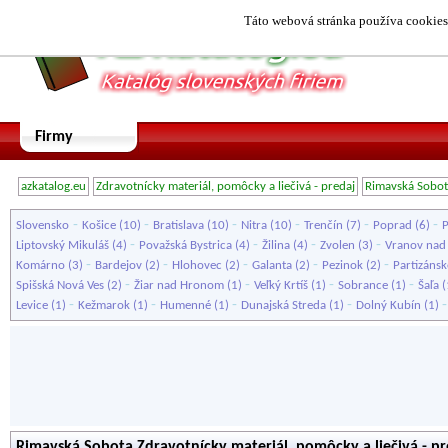
Táto webová stránka používa cookies.
Firmy
azkatalog.eu
Zdravotnícky materiál, pomôcky a liečivá - predaj
Rimavská Sobo
-
-
-
-
-
-
Slovensko
Košice
(10)
Bratislava
(10)
Nitra
(10)
Trenčín
(7)
Poprad
(6)
P
-
-
-
-
Liptovský Mikuláš
(4)
Považská Bystrica
(4)
Žilina
(4)
Zvolen
(3)
Vranov nad
-
-
-
-
-
Komárno
(3)
Bardejov
(2)
Hlohovec
(2)
Galanta
(2)
Pezinok
(2)
Partizánsk
-
-
-
-
Spišská Nová Ves
(2)
Žiar nad Hronom
(1)
Veľký Krtíš
(1)
Sobrance
(1)
Šaľa
(
-
-
-
-
Levice
(1)
Kežmarok
(1)
Humenné
(1)
Dunajská Streda
(1)
Dolný Kubín
(1)
Rimavská Sobota Zdravotnícky materiál, pomôcky a liečivá - pr