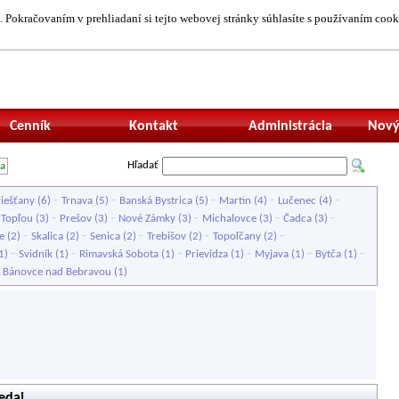
 Pokračovaním v prehliadaní si tejto webovej stránky súhlasíte s používaním cook
Neprihlásený uží
Cenník
Kontakt
Administrácia
Nový
Hľadať
ta
-
-
-
-
-
iešťany
(6)
Trnava
(5)
Banská Bystrica
(5)
Martin
(4)
Lučenec
(4)
-
-
-
-
-
 Topľou
(3)
Prešov
(3)
Nové Zámky
(3)
Michalovce
(3)
Čadca
(3)
-
-
-
-
-
e
(2)
Skalica
(2)
Senica
(2)
Trebišov
(2)
Topoľčany
(2)
-
-
-
-
-
-
1)
Svidník
(1)
Rimavská Sobota
(1)
Prievidza
(1)
Myjava
(1)
Bytča
(1)
-
Bánovce nad Bebravou
(1)
edaj