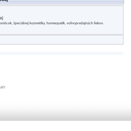
aj
omôcok, špeciálnej kozmetiky, homeopatík, voľnopredajných liekov.
kazy