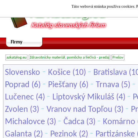
Táto webová stránka používa cookies. P
Firmy
azkatalog.eu
Zdravotnícky materiál, pomôcky a liečivá - predaj
Prešov
-
-
Slovensko
Košice
(10)
Bratislava
(1
-
-
-
Poprad
(6)
Piešťany
(6)
Trnava
(5)
-
-
Lučenec
(4)
Liptovský Mikuláš
(4)
P
-
-
Zvolen
(3)
Vranov nad Topľou
(3)
P
-
-
Michalovce
(3)
Čadca
(3)
Komárno
-
-
Galanta
(2)
Pezinok
(2)
Partizánske