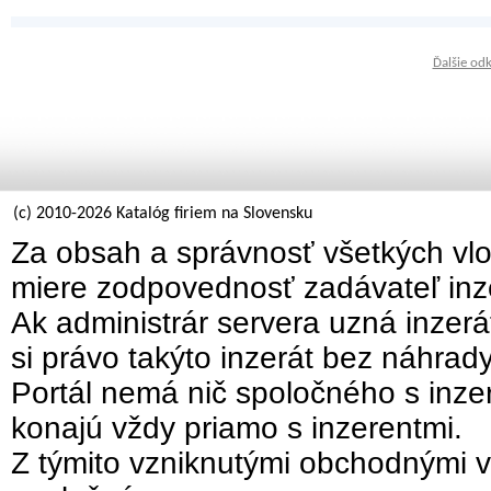
Ďalšie od
(c) 2010-2026 Katalóg firiem na Slovensku
Za obsah a správnosť všetkých vlo
miere zodpovednosť zadávateľ inz
Ak administrár servera uzná inzer
si právo takýto inzerát bez náhrad
Portál nemá nič spoločného s inzer
konajú vždy priamo s inzerentmi.
Z týmito vzniknutými obchodnými v