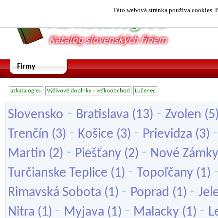
Táto webová stránka používa cookies. P
Firmy
azkatalog.eu
Výživové doplnky - veľkoobchod
Lučenec
-
-
Slovensko
Bratislava
(13)
Zvolen
(5
-
-
Trenčín
(3)
Košice
(3)
Prievidza
(3)
-
-
Martin
(2)
Piešťany
(2)
Nové Zámk
-
Turčianske Teplice
(1)
Topoľčany
(1)
-
-
Rimavská Sobota
(1)
Poprad
(1)
Jel
-
-
-
Nitra
(1)
Myjava
(1)
Malacky
(1)
L