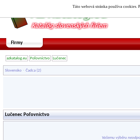
Táto webová stránka používa cookies. P
Firmy
azkatalog.eu
Poľovníctvo
Lučenec
-
Slovensko
Čadca
(2)
Lučenec Poľovníctvo
Vašemu výběru neodpo