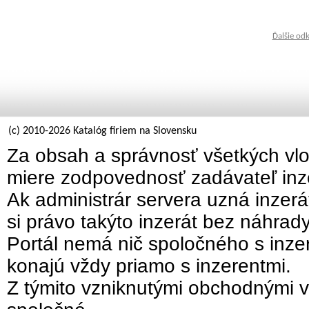
Ďalšie od
(c) 2010-2026 Katalóg firiem na Slovensku
Za obsah a správnosť všetkých vlo
miere zodpovednosť zadávateľ inz
Ak administrár servera uzná inzer
si právo takýto inzerát bez náhrad
Portál nemá nič spoločného s inzer
konajú vždy priamo s inzerentmi.
Z týmito vzniknutými obchodnými v