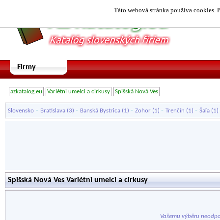
Táto webová stránka používa cookies. P
Firmy
azkatalog.eu
Variétni umelci a cirkusy
Spišská Nová Ves
-
-
-
-
-
Slovensko
Bratislava
(3)
Banská Bystrica
(1)
Zohor
(1)
Trenčín
(1)
Šaľa
(1)
Spišská Nová Ves Variétni umelci a cirkusy
Vašemu výběru neodpo