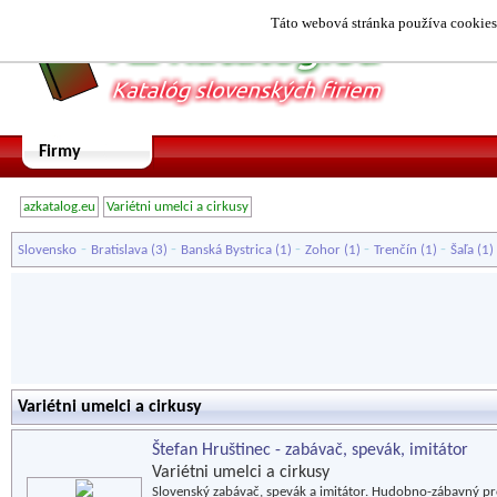
Táto webová stránka používa cookies.
Firmy
azkatalog.eu
Variétni umelci a cirkusy
-
-
-
-
-
Slovensko
Bratislava
(3)
Banská Bystrica
(1)
Zohor
(1)
Trenčín
(1)
Šaľa
(1)
Variétni umelci a cirkusy
Štefan Hruštinec - zabávač, spevák, imitátor
Variétni umelci a cirkusy
Slovenský zabávač, spevák a imitátor. Hudobno-zábavný p