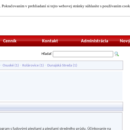
 Pokračovaním v prehliadaní si tejto webovej stránky súhlasíte s používaním cook
Neprihlásený uží
Cenník
Kontakt
Administrácia
Nový
Hľadať
-
-
-
Osuské
(1)
Kolárovice
(1)
Dunajská Streda
(1)
rogram s ľudovými piesňami a piesňami stredného prúdu. Účinkovanie na