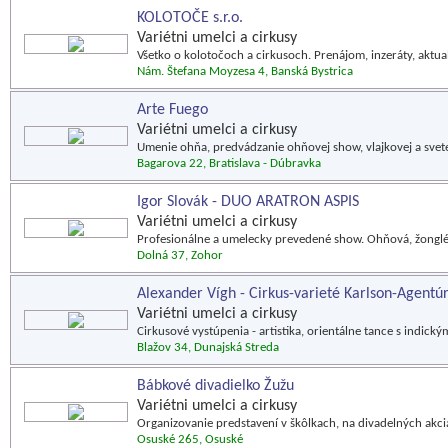
KOLOTOČE s.r.o.
Variétni umelci a cirkusy
Všetko o kolotočoch a cirkusoch. Prenájom, inzeráty, aktuali
Nám. Štefana Moyzesa 4, Banská Bystrica
Arte Fuego
Variétni umelci a cirkusy
Umenie ohňa, predvádzanie ohňovej show, vlajkovej a svete
Bagarova 22, Bratislava - Dúbravka
Igor Slovák - DUO ARATRON ASPIS
Variétni umelci a cirkusy
Profesionálne a umelecky prevedené show. Ohňová, žonglé
Dolná 37, Zohor
Alexander Vígh - Cirkus-varieté Karlson-Agentú
Variétni umelci a cirkusy
Cirkusové vystúpenia - artistika, orientálne tance s indický
Blažov 34, Dunajská Streda
Bábkové divadielko Žužu
Variétni umelci a cirkusy
Organizovanie predstavení v škôlkach, na divadelných akc
Osuské 265, Osuské