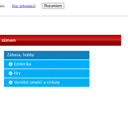
ies.
Viac informácií
vateľ
 záznam
Zábava, hobby
Ezoterika
Hry
Variétni umelci a cirkusy