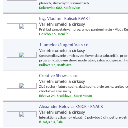
plesoch, stužkových slávnostiach.
Kolárovice 602, Kolárovice
Ing. Vladimír Kulíšek KVART
Variétni umelci a cirkusy
Prehľad samostatných programov pantomimistu - Vlada Kul
Hollého 16, Trenčín
1. umelecká agentúra s.r.o.
Variétni umelci a cirkusy
Sprostredkovanie umelcov zo Slovenska a zahraničia, prípr
programy, zábavné show, moderátori, zabávači, speváci, h
Bullova 17, Bratislava
Creative Shows, s.r.o.
Variétni umelci a cirkusy
Živá socha - futuro sochy, zlaté sochy, biele sochy, united c
chodúľové živé sochy.
Révova 24, Bratislava - Staré Mesto
Alexander Belovics KNICK - KNACK
Variétni umelci a cirkusy
Interaktívna zábavno-relaxačná pohybová činnosť pre deti 
8. mája 13, Šaľa