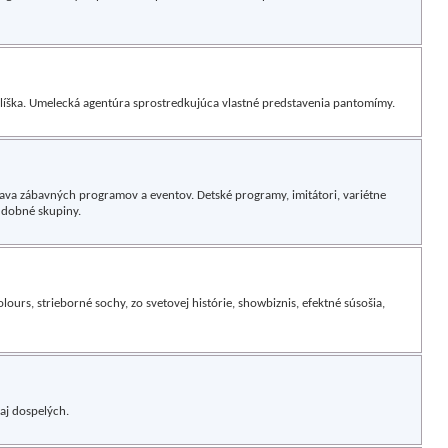
íška. Umelecká agentúra sprostredkujúca vlastné predstavenia pantomímy.
ava zábavných programov a eventov. Detské programy, imitátori, variétne
udobné skupiny.
olours, strieborné sochy, zo svetovej histórie, showbiznis, efektné súsošia,
aj dospelých.