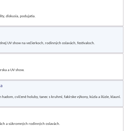
ty, diskusia, podujatia.
lnej UV show na večierkoch, rodinných oslavách, festivaloch.
rska a UV show.
ra
m hadom, cvičené holuby, tanec s kruhmi, fakírske výkony, kúzla a ilúzie, klauni.
iách a súkromných rodinných oslavách.