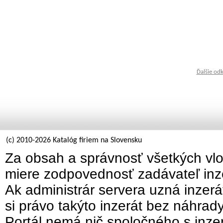
Ďalšie od
(c) 2010-2026 Katalóg firiem na Slovensku
Za obsah a správnosť všetkých vlo
miere zodpovednosť zadávateľ inz
Ak administrár servera uzná inzer
si právo takýto inzerát bez náhrad
Portál nemá nič spoločného s inzer