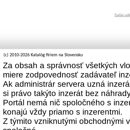
Ďalšie od
(c) 2010-2026 Katalóg firiem na Slovensku
Za obsah a správnosť všetkých vlo
miere zodpovednosť zadávateľ inz
Ak administrár servera uzná inzer
si právo takýto inzerát bez náhrad
Portál nemá nič spoločného s inzer
konajú vždy priamo s inzerentmi.
Z týmito vzniknutými obchodnými v