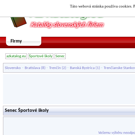
Táto webová stránka používa cookies. P
Firmy
azkatalog.eu
Športové školy
Senec
-
-
-
-
Slovensko
Bratislava
(8)
Trenčín
(2)
Banská Bystrica
(1)
Trenčianske Stanko
Senec Športové školy
Vašemu výběru neodpo