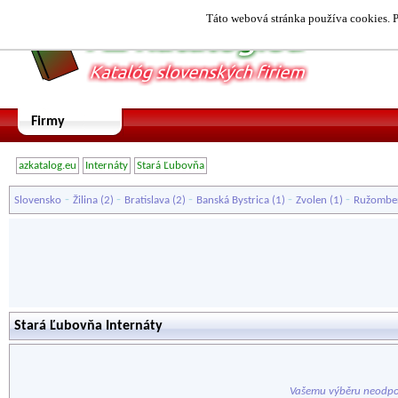
Táto webová stránka používa cookies. P
Firmy
azkatalog.eu
Internáty
Stará Ľubovňa
-
-
-
-
-
Slovensko
Žilina
(2)
Bratislava
(2)
Banská Bystrica
(1)
Zvolen
(1)
Ružombe
Stará Ľubovňa Internáty
Vašemu výběru neodpo