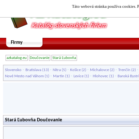
Táto webová stránka používa cookies. P
Firmy
azkatalog.eu
Doučovanie
Stará Ľubovňa
-
-
-
-
-
Slovensko
Bratislava
(13)
Nitra
(5)
Košice
(2)
Michalovce
(2)
Trenčín
(2)
-
-
-
-
Nové Mesto nad Váhom
(1)
Martin
(1)
Levice
(1)
Hlohovec
(1)
Banská Bystr
Stará Ľubovňa Doučovanie