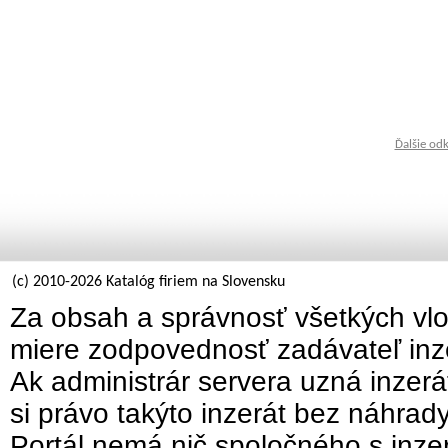
Ďalšie od
(c) 2010-2026 Katalóg firiem na Slovensku
Za obsah a správnosť všetkých vlo
miere zodpovednosť zadávateľ inz
Ak administrár servera uzná inzer
si právo takýto inzerát bez náhrad
Portál nemá nič spoločného s inzer