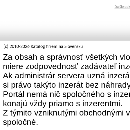
Ďalšie od
(c) 2010-2026 Katalóg firiem na Slovensku
Za obsah a správnosť všetkých vlo
miere zodpovednosť zadávateľ inz
Ak administrár servera uzná inzer
si právo takýto inzerát bez náhrad
Portál nemá nič spoločného s inzer
konajú vždy priamo s inzerentmi.
Z týmito vzniknutými obchodnými v
spoločné.