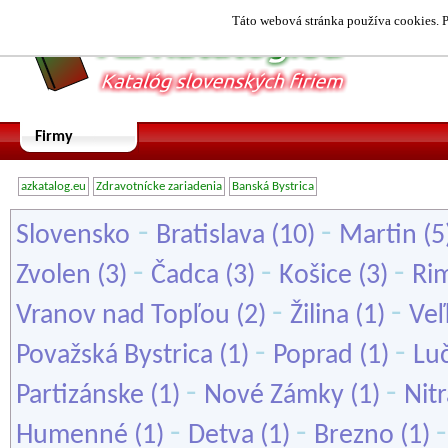
Táto webová stránka používa cookies. P
Firmy
azkatalog.eu
Zdravotnícke zariadenia
Banská Bystrica
-
-
Slovensko
Bratislava
(10)
Martin
(5
-
-
-
Zvolen
(3)
Čadca
(3)
Košice
(3)
Ri
-
-
Vranov nad Topľou
(2)
Žilina
(1)
Veľ
-
-
Považská Bystrica
(1)
Poprad
(1)
Lu
-
-
Partizánske
(1)
Nové Zámky
(1)
Nitr
-
-
Humenné
(1)
Detva
(1)
Brezno
(1)