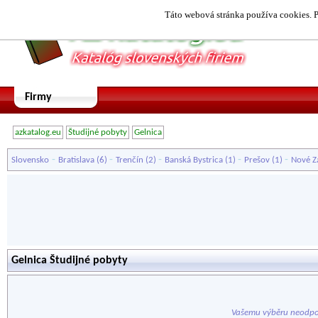
Táto webová stránka používa cookies. P
Firmy
azkatalog.eu
Študijné pobyty
Gelnica
-
-
-
-
-
Slovensko
Bratislava
(6)
Trenčín
(2)
Banská Bystrica
(1)
Prešov
(1)
Nové 
Gelnica Študijné pobyty
Vašemu výběru neodpo