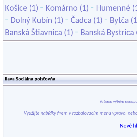
-
-
Košice
(1)
Komárno
(1)
Humenné
(
-
-
-
Dolný Kubín
(1)
Čadca
(1)
Bytča
(
-
Banská Štiavnica
(1)
Banská Bystrica
Ilava Sociálna poisťovňa
Vašemu výběru neodpo
Využijte nabídky firem v rozbalovacím menu vpravo, neb
Nové hl