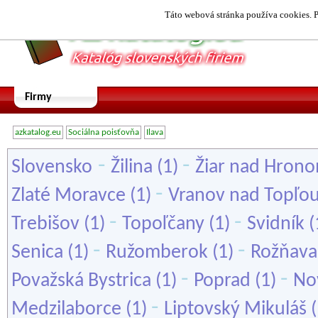
Táto webová stránka používa cookies. P
Firmy
azkatalog.eu
Sociálna poisťovňa
Ilava
-
-
Slovensko
Žilina
(1)
Žiar nad Hron
-
Zlaté Moravce
(1)
Vranov nad Topľo
-
-
Trebišov
(1)
Topoľčany
(1)
Svidník
(
-
-
Senica
(1)
Ružomberok
(1)
Rožňava
-
-
Považská Bystrica
(1)
Poprad
(1)
No
-
Medzilaborce
(1)
Liptovský Mikuláš
(