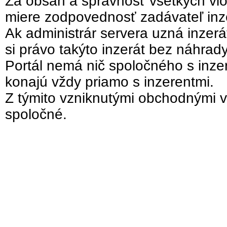
Za obsah a správnosť všetkých vlo
miere zodpovednosť zadávateľ inz
Ak administrár servera uzná inzer
si právo takýto inzerát bez náhrad
Portál nemá nič spoločného s inzer
konajú vždy priamo s inzerentmi.
Z týmito vzniknutými obchodnými v
spoločné.