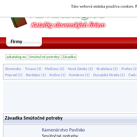
Táto webová stránka používa cookies. P
Firmy
azkatalog.eu
Smútočné potreby
Závadka
-
-
-
-
-
Slovensko
Trnava
(3)
Piešťany
(2)
Nové Zámky
(2)
Bratislava
(2)
Prešov
(2
-
-
-
-
-
Poprad
(1)
Bardejov
(1)
Košice
(1)
Komárno
(1)
Dunajská Streda
(1)
Čadc
Závadka Smútočné potreby
Kamenárstvo Pavlisko
Smútočné potreby