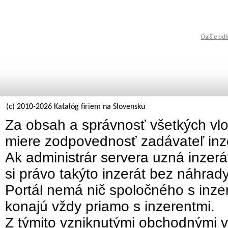
Ďalšie od
(c) 2010-2026 Katalóg firiem na Slovensku
Za obsah a správnosť všetkých vlo
miere zodpovednosť zadávateľ inz
Ak administrár servera uzná inzer
si právo takýto inzerát bez náhrad
Portál nemá nič spoločného s inzer
konajú vždy priamo s inzerentmi.
Z týmito vzniknutými obchodnými v