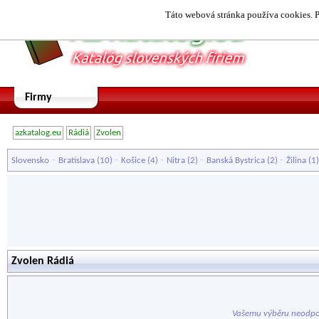
Táto webová stránka používa cookies. P
Firmy
azkatalog.eu
Rádiá
Zvolen
-
-
-
-
-
Slovensko
Bratislava
(10)
Košice
(4)
Nitra
(2)
Banská Bystrica
(2)
Žilina
(1
Zvolen Rádiá
Vašemu výběru neodpo