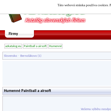
Táto webová stránka používa cookies. P
Firmy
azkatalog.eu
Paintball a airsoft
Humenné
-
Slovensko
Bernolákovo
(1)
Humenné Paintball a airsoft
Vašemu výběru neodpo