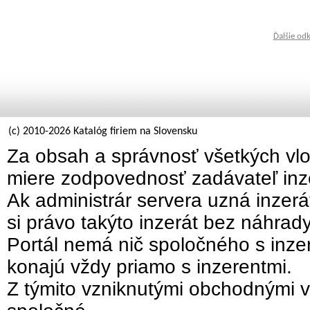
Ďalšie od
(c) 2010-2026 Katalóg firiem na Slovensku
Za obsah a správnosť všetkých vlo
miere zodpovednosť zadávateľ inz
Ak administrár servera uzná inzer
si právo takýto inzerát bez náhrad
Portál nemá nič spoločného s inzer
konajú vždy priamo s inzerentmi.
Z týmito vzniknutými obchodnými v