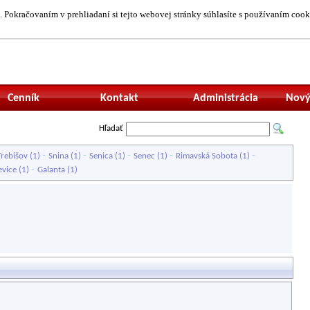
 Pokračovaním v prehliadaní si tejto webovej stránky súhlasíte s používaním cook
Neprihlásený uží
Cenník
Kontakt
Administrácia
Nový
Hľadať
-
-
-
-
-
Trebišov
(1)
Snina
(1)
Senica
(1)
Senec
(1)
Rimavská Sobota
(1)
-
evice
(1)
Galanta
(1)