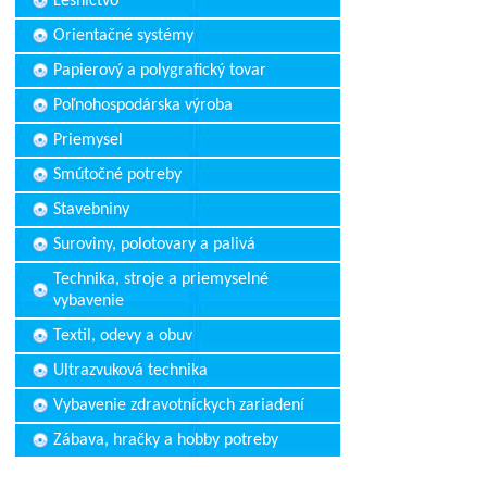
Lesníctvo
Orientačné systémy
Papierový a polygrafický tovar
Poľnohospodárska výroba
Priemysel
Smútočné potreby
Stavebniny
Suroviny, polotovary a palivá
Technika, stroje a priemyselné
vybavenie
Textil, odevy a obuv
Ultrazvuková technika
Vybavenie zdravotníckych zariadení
Zábava, hračky a hobby potreby