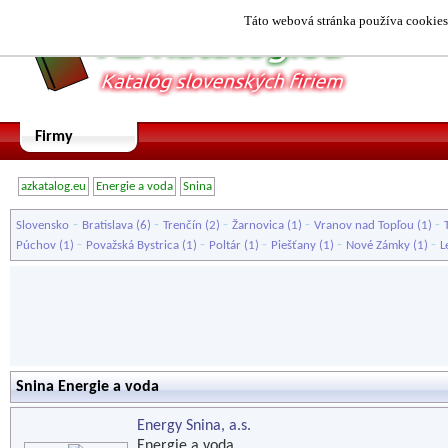
Táto webová stránka používa cookies.
Firmy
azkatalog.eu
Energie a voda
Snina
-
-
-
-
-
Slovensko
Bratislava
(6)
Trenčín
(2)
Žarnovica
(1)
Vranov nad Topľou
(1)
-
-
-
-
-
Púchov
(1)
Považská Bystrica
(1)
Poltár
(1)
Piešťany
(1)
Nové Zámky
(1)
L
Snina Energie a voda
Energy Snina, a.s.
Energie a voda