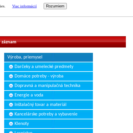
ies.
Viac informácií
vateľ
 záznam
Výroba, priemysel
Darčeky a umelecké predmety
Domáce potreby - výroba
Dopravná a manipulačná technika
Energie a voda
Inštalačný tovar a materiál
Kancelárske potreby a vybavenie
Klenoty