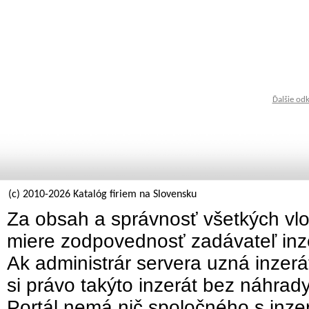
Ďalšie od
(c) 2010-2026 Katalóg firiem na Slovensku
Za obsah a správnosť všetkých vlo
miere zodpovednosť zadávateľ inz
Ak administrár servera uzná inzer
si právo takýto inzerát bez náhrad
Portál nemá nič spoločného s inzer