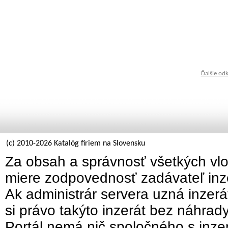
Ďalšie od
(c) 2010-2026 Katalóg firiem na Slovensku
Za obsah a správnosť všetkých vlo
miere zodpovednosť zadávateľ inz
Ak administrár servera uzná inzer
si právo takýto inzerát bez náhrad
Portál nemá nič spoločného s inzer